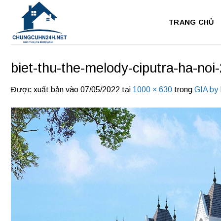
Bỏ
qua
TRANG CHỦ
nội
dung
biet-thu-the-melody-ciputra-ha-noi-
Được xuất bản vào
07/05/2022
tại
1000 × 630
trong
GIA by