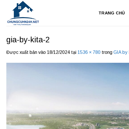
Bỏ
qua
TRANG CHỦ
nội
dung
gia-by-kita-2
Được xuất bản vào
18/12/2024
tại
1536 × 780
trong
GIA by