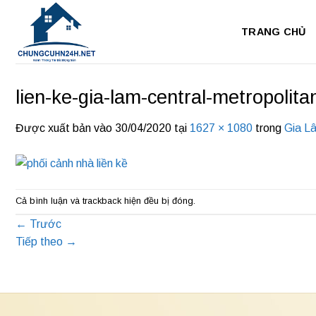
Bỏ
qua
TRANG CHỦ
nội
dung
lien-ke-gia-lam-central-metropolita
Được xuất bản vào
30/04/2020
tại
1627 × 1080
trong
Gia Lâ
Cả bình luận và trackback hiện đều bị đóng.
←
Trước
Tiếp theo
→