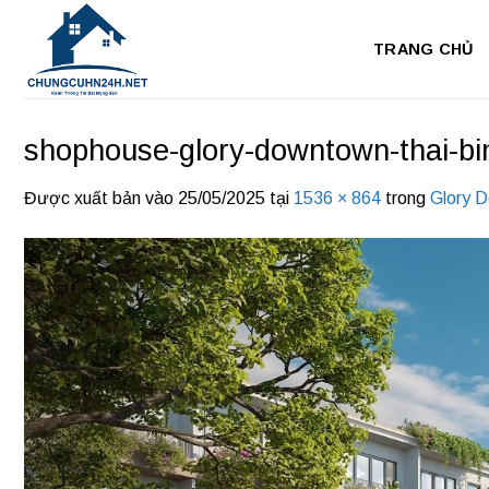
Bỏ
qua
TRANG CHỦ
nội
dung
shophouse-glory-downtown-thai-bi
Được xuất bản vào
25/05/2025
tại
1536 × 864
trong
Glory D