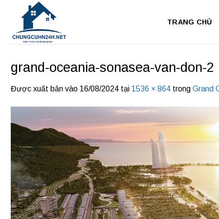
Bỏ
qua
TRANG CHỦ
nội
dung
grand-oceania-sonasea-van-don-2
Được xuất bản vào
16/08/2024
tại
1536 × 864
trong
Grand 