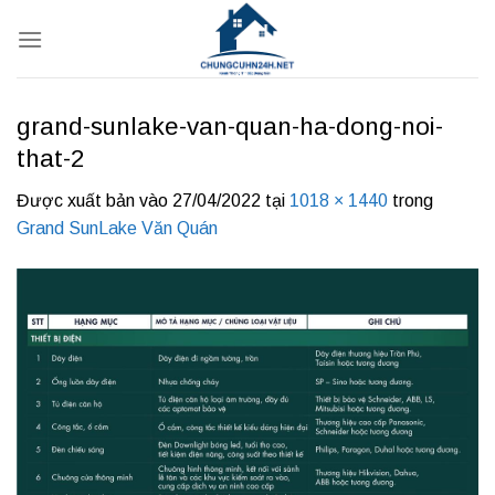
Bỏ
qua
nội
dung
grand-sunlake-van-quan-ha-dong-noi-
that-2
Được xuất bản vào
27/04/2022
tại
1018 × 1440
trong
Grand SunLake Văn Quán