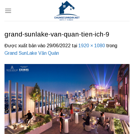
Bỏ
qua
nội
dung
grand-sunlake-van-quan-tien-ich-9
Được xuất bản vào
29/06/2022
tại
1920 × 1080
trong
Grand SunLake Văn Quán