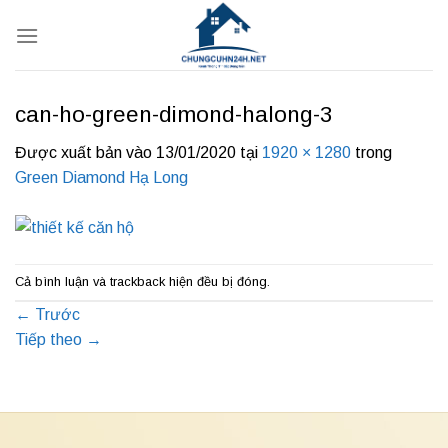
Bỏ
qua
nội
dung
can-ho-green-dimond-halong-3
Được xuất bản vào
13/01/2020
tại
1920 × 1280
trong
Green Diamond Hạ Long
Cả bình luận và trackback hiện đều bị đóng.
←
Trước
Tiếp theo
→