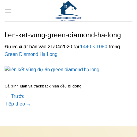
Bỏ
qua
nội
dung
lien-ket-vung-green-diamond-ha-long
Được xuất bản vào
21/04/2020
tại
1440 × 1080
trong
Green Diamond Hạ Long
Cả bình luận và trackback hiện đều bị đóng.
←
Trước
Tiếp theo
→