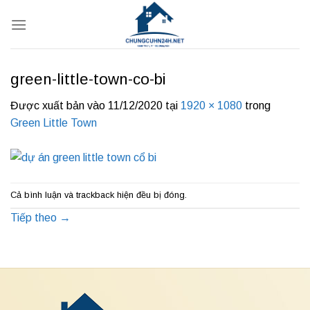
Bỏ
qua
nội
dung
green-little-town-co-bi
Được xuất bản vào
11/12/2020
tại
1920 × 1080
trong
Green Little Town
Cả bình luận và trackback hiện đều bị đóng.
Tiếp theo
→