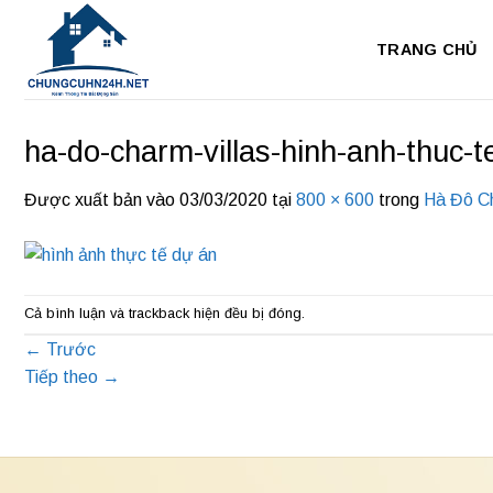
Bỏ
qua
TRANG CHỦ
nội
dung
ha-do-charm-villas-hinh-anh-thuc-t
Được xuất bản vào
03/03/2020
tại
800 × 600
trong
Hà Đô Ch
Cả bình luận và trackback hiện đều bị đóng.
←
Trước
Tiếp theo
→