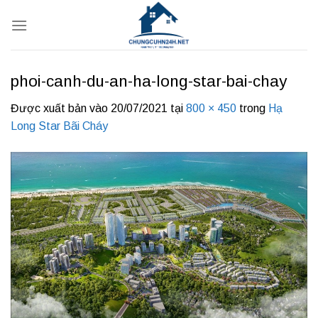
Bỏ
qua
nội
dung
phoi-canh-du-an-ha-long-star-bai-chay
Được xuất bản vào
20/07/2021
tại
800 × 450
trong
Hạ
Long Star Bãi Cháy