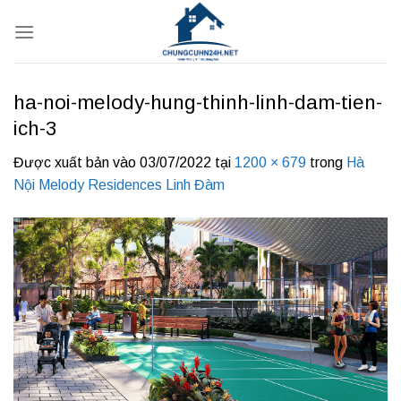
Bỏ
qua
nội
dung
ha-noi-melody-hung-thinh-linh-dam-tien-
ich-3
Được xuất bản vào
03/07/2022
tại
1200 × 679
trong
Hà
Nội Melody Residences Linh Đàm