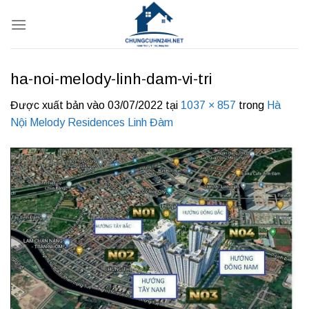
Bỏ
qua
nội
dung
ha-noi-melody-linh-dam-vi-tri
Được xuất bản vào
03/07/2022
tại
1037 × 857
trong
Hà
Nội Melody Residences Linh Đàm