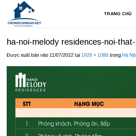
Bỏ
qua
TRANG CHỦ
nội
dung
ha-noi-melody residences-noi-that-
Được xuất bản vào
11/07/2022
tại
1920 × 1080
trong
Hà Nội