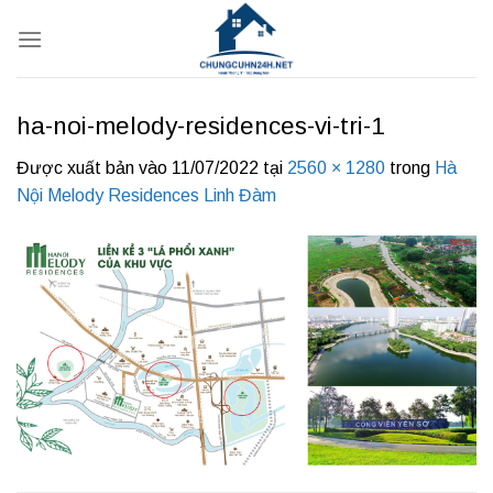
Bỏ
qua
nội
dung
ha-noi-melody-residences-vi-tri-1
Được xuất bản vào
11/07/2022
tại
2560 × 1280
trong
Hà
Nội Melody Residences Linh Đàm