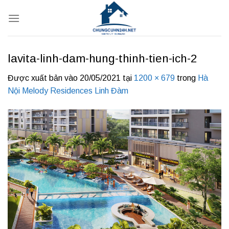
Bỏ
qua
nội
dung
lavita-linh-dam-hung-thinh-tien-ich-2
Được xuất bản vào
20/05/2021
tại
1200 × 679
trong
Hà
Nội Melody Residences Linh Đàm