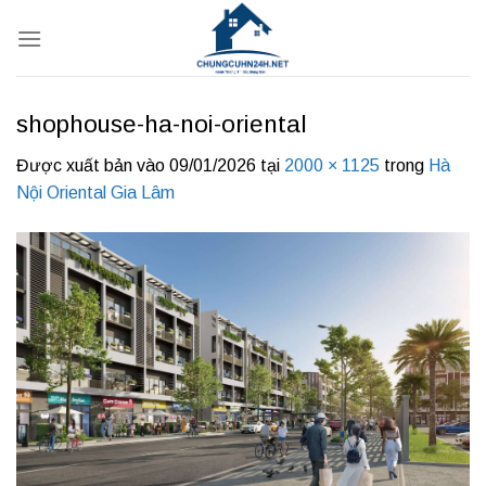
Bỏ
qua
nội
dung
shophouse-ha-noi-oriental
Được xuất bản vào
09/01/2026
tại
2000 × 1125
trong
Hà
Nội Oriental Gia Lâm