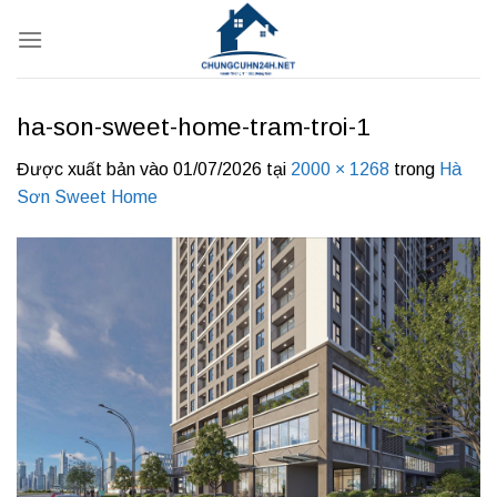
Bỏ
qua
nội
dung
ha-son-sweet-home-tram-troi-1
Được xuất bản vào
01/07/2026
tại
2000 × 1268
trong
Hà
Sơn Sweet Home