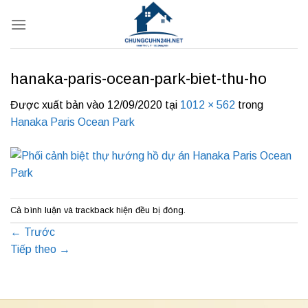
Bỏ
qua
nội
dung
hanaka-paris-ocean-park-biet-thu-ho
Được xuất bản vào
12/09/2020
tại
1012 × 562
trong
Hanaka Paris Ocean Park
Cả bình luận và trackback hiện đều bị đóng.
←
Trước
Tiếp theo
→