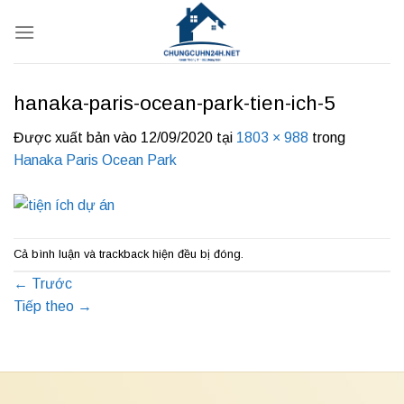
Bỏ
qua
nội
dung
hanaka-paris-ocean-park-tien-ich-5
Được xuất bản vào
12/09/2020
tại
1803 × 988
trong
Hanaka Paris Ocean Park
Cả bình luận và trackback hiện đều bị đóng.
←
Trước
Tiếp theo
→