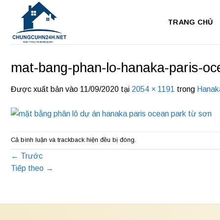
Bỏ
qua
TRANG CHỦ
nội
dung
mat-bang-phan-lo-hanaka-paris-oc
Được xuất bản vào
11/09/2020
tại
2054 × 1191
trong
Hanak
Cả bình luận và trackback hiện đều bị đóng.
←
Trước
Tiếp theo
→