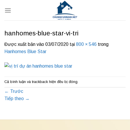
Bỏ
qua
nội
dung
hanhomes-blue-star-vi-tri
Được xuất bản vào
03/07/2020
tại
800 × 546
trong
Hanhomes Blue Star
Cả bình luận và trackback hiện đều bị đóng.
←
Trước
Tiếp theo
→