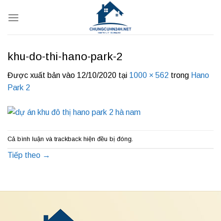
Bỏ
qua
nội
dung
khu-do-thi-hano-park-2
Được xuất bản vào
12/10/2020
tại
1000 × 562
trong
Hano
Park 2
Cả bình luận và trackback hiện đều bị đóng.
Tiếp theo
→