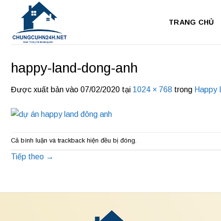
Bỏ
qua
TRANG CHỦ
nội
dung
happy-land-dong-anh
Được xuất bản vào
07/02/2020
tại
1024 × 768
trong
Happy 
Cả bình luận và trackback hiện đều bị đóng.
Tiếp theo
→