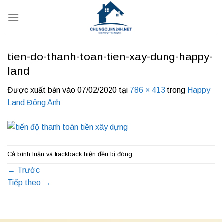
Bỏ
qua
nội
dung
tien-do-thanh-toan-tien-xay-dung-happy-
land
Được xuất bản vào
07/02/2020
tại
786 × 413
trong
Happy
Land Đông Anh
Cả bình luận và trackback hiện đều bị đóng.
←
Trước
Tiếp theo
→