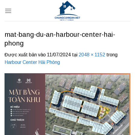
Bỏ
qua
nội
dung
mat-bang-du-an-harbour-center-hai-
phong
Được xuất bản vào
11/07/2024
tại
2048 × 1152
trong
Harbour Center Hải Phòng