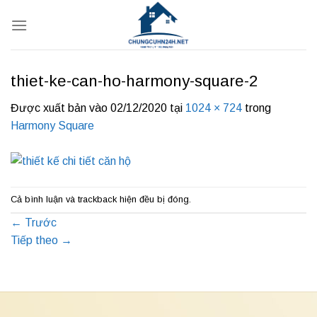
Bỏ
qua
nội
dung
thiet-ke-can-ho-harmony-square-2
Được xuất bản vào
02/12/2020
tại
1024 × 724
trong
Harmony Square
Cả bình luận và trackback hiện đều bị đóng.
←
Trước
Tiếp theo
→