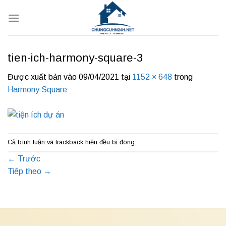
Bỏ
qua
nội
dung
tien-ich-harmony-square-3
Được xuất bản vào
09/04/2021
tại
1152 × 648
trong
Harmony Square
Cả bình luận và trackback hiện đều bị đóng.
←
Trước
Tiếp theo
→