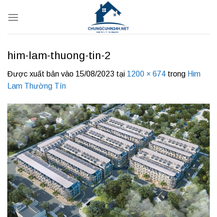
Bỏ
qua
nội
dung
him-lam-thuong-tin-2
Được xuất bản vào
15/08/2023
tại
1200 × 674
trong
Him
Lam Thường Tín