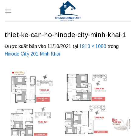
Bỏ
qua
nội
dung
thiet-ke-can-ho-hinode-city-minh-khai-1
Được xuất bản vào
11/10/2021
tại
1913 × 1080
trong
Hinode City 201 Minh Khai