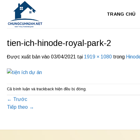
Bỏ
qua
TRANG CHỦ
nội
dung
tien-ich-hinode-royal-park-2
Được xuất bản vào
03/04/2021
tại
1919 × 1080
trong
Hinod
Cả bình luận và trackback hiện đều bị đóng.
←
Trước
Tiếp theo
→