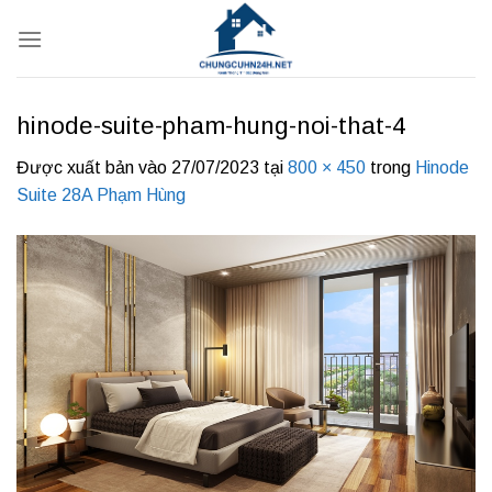
Bỏ
qua
nội
dung
hinode-suite-pham-hung-noi-that-4
Được xuất bản vào
27/07/2023
tại
800 × 450
trong
Hinode
Suite 28A Phạm Hùng