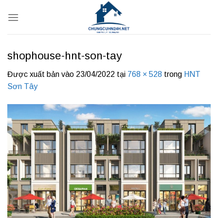
Bỏ
qua
nội
dung
shophouse-hnt-son-tay
Được xuất bản vào
23/04/2022
tại
768 × 528
trong
HNT
Sơn Tây