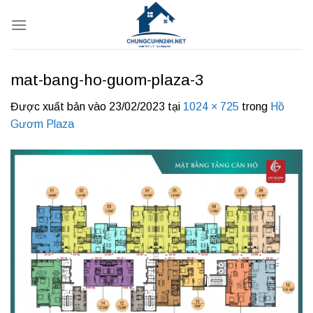
Bỏ
qua
nội
dung
mat-bang-ho-guom-plaza-3
Được xuất bản vào
23/02/2023
tại
1024 × 725
trong
Hồ
Gươm Plaza