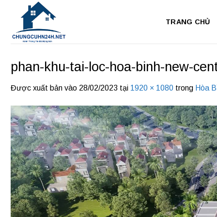
Bỏ
qua
TRANG CHỦ
nội
dung
phan-khu-tai-loc-hoa-binh-new-cen
Được xuất bản vào
28/02/2023
tại
1920 × 1080
trong
Hòa B