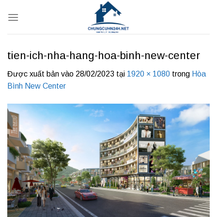
Bỏ
qua
nội
dung
tien-ich-nha-hang-hoa-binh-new-center
Được xuất bản vào
28/02/2023
tại
1920 × 1080
trong
Hòa
Bình New Center