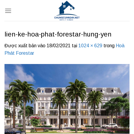
Bỏ
qua
nội
dung
lien-ke-hoa-phat-forestar-hung-yen
Được xuất bản vào
18/02/2021
tại
1024 × 629
trong
Hoà
Phát Forestar