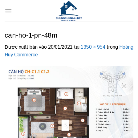
Bỏ
qua
nội
dung
can-ho-1-pn-48m
Được xuất bản vào
20/01/2021
tại
1350 × 954
trong
Hoàng
Huy Commerce