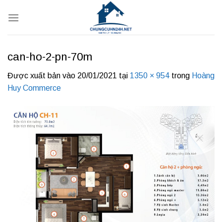
Bỏ
qua
nội
dung
can-ho-2-pn-70m
Được xuất bản vào
20/01/2021
tại
1350 × 954
trong
Hoàng
Huy Commerce