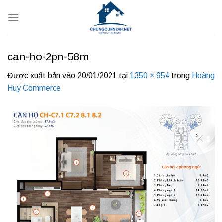
Bỏ
qua
nội
dung
can-ho-2pn-58m
Được xuất bản vào
20/01/2021
tại
1350 × 954
trong
Hoàng
Huy Commerce