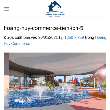
Bỏ
qua
nội
dung
hoang-huy-commerce-tien-ich-5
Được xuất bản vào
20/01/2021
tại
1350 × 759
trong
Hoàng
Huy Commerce