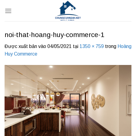
Bỏ
qua
nội
dung
noi-that-hoang-huy-commerce-1
Được xuất bản vào
04/05/2021
tại
1350 × 759
trong
Hoàng
Huy Commerce