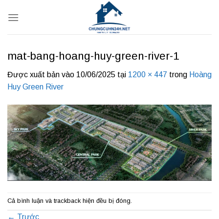
Bỏ
qua
nội
dung
mat-bang-hoang-huy-green-river-1
Được xuất bản vào
10/06/2025
tại
1200 × 447
trong
Hoàng
Huy Green River
Cả bình luận và trackback hiện đều bị đóng.
←
Trước