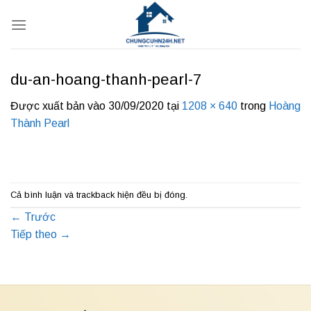
Bỏ
qua
nội
dung
du-an-hoang-thanh-pearl-7
Được xuất bản vào
30/09/2020
tại
1208 × 640
trong
Hoàng
Thành Pearl
Cả bình luận và trackback hiện đều bị đóng.
←
Trước
Tiếp theo
→