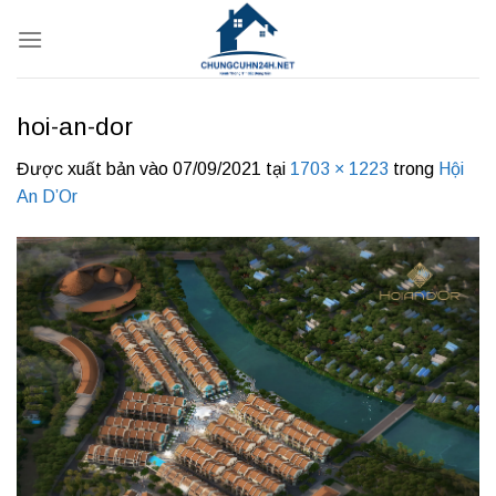
Bỏ
qua
nội
dung
hoi-an-dor
Được xuất bản vào
07/09/2021
tại
1703 × 1223
trong
Hội
An D’Or