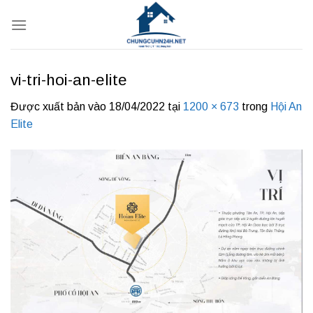
Bỏ
qua
nội
dung
vi-tri-hoi-an-elite
Được xuất bản vào
18/04/2022
tại
1200 × 673
trong
Hội An
Elite