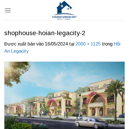
Bỏ
qua
nội
dung
shophouse-hoian-legacity-2
Được xuất bản vào
16/05/2024
tại
2000 × 1125
trong
Hội
An Legacity