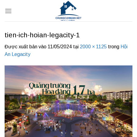
Bỏ
qua
nội
dung
tien-ich-hoian-legacity-1
Được xuất bản vào
11/05/2024
tại
2000 × 1125
trong
Hội
An Legacity