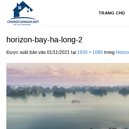
Bỏ
qua
TRANG CHỦ
nội
dung
horizon-bay-ha-long-2
Được xuất bản vào
01/11/2021
tại
1920 × 1080
trong
Horiz